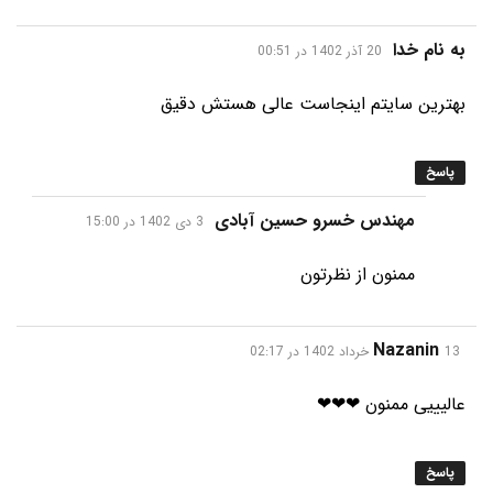
گفت:
به نام خدا
20 آذر 1402 در 00:51
بهترین سایتم اینجاست عالی هستش دقیق
پاسخ
گفت:
مهندس خسرو حسین آبادی
3 دی 1402 در 15:00
ممنون از نظرتون
گفت:
Nazanin
13 خرداد 1402 در 02:17
عالیییی ممنون ❤❤❤
پاسخ