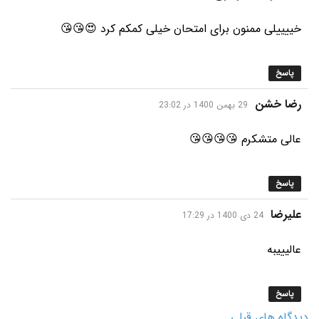
خییییلی ممنون برای امتحان خیلی کمکم کرد 😍😘😘
پاسخ
گفت:
رضا خشن
29 بهمن 1400 در 23:02
عالی متشکرم 😘😘😘😘
پاسخ
گفت:
علیرضا
24 دی 1400 در 17:29
عالیییبه
پاسخ
دیدگاه های قبلی