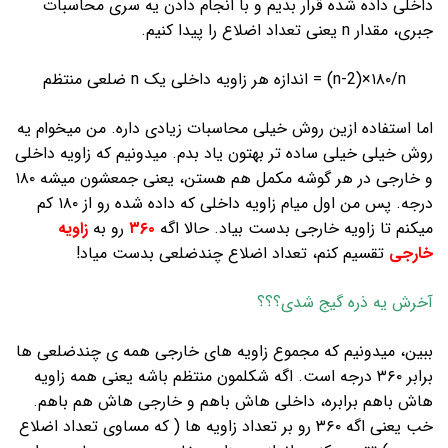
داخلی داده شده قرار بدیم و با انجام دادن یه سری محاسبات
جبری، مقدار n یعنی تعداد اضلاع را پیدا کنیم.
n-2)×۱۸۰/n) = اندازه هر زاویه داخلی یک n ضلعی منتظم
اما استفاده ازین روش خیلی محاسبات زیادی داره. من میخوام یه
روش خیلی خیلی ساده تر بهتون یاد بدم. میدونیم که زاویه داخلی
و خارجی در هر گوشه مکمل هم هستن، یعنی جمعشون میشه ۱۸۰
درجه. پس من اول میام زاویه داخلی که داده شده رو از ۱۸۰ کم
میکنم تا زاویه خارجی بدست بیاد. حالا اگه
۳۶۰
رو به
زاویه
خارجی
تقسیم کنم، تعداد اضلاع چندضلعی بدست میاد!
آخرش یه ذره گیج شدی؟؟؟
ببین، میدونیم که مجموع زاویه های خارجی همه ی چندضلعی ها
برابر ۳۶۰ درجه است. اگه شکلمون منتظم باشه یعنی همه زاویه
هاش باهم برابره، داخلی هاش باهم و خارجی هاش هم باهم.
خب یعنی اگه ۳۶۰ رو بر تعداد زاویه ها ( که مساوی تعداد اضلاع