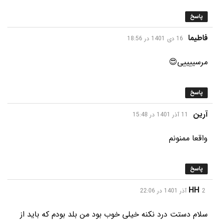
پاسخ
گفت:
فاطیما
16 دی 1401 در 18:56
مرسییییی😍
پاسخ
گفت:
آرین
11 آذر 1401 در 15:48
واقعا ممنونم
پاسخ
گفت:
HH
2 آذر 1401 در 22:06
سلام دستت درد نکنه خیلی خوب بود من بلد بودم که باید از