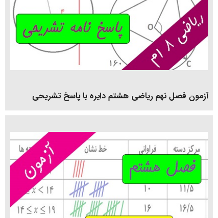
آزمون فصل نهم ریاضی هشتم دایره با پاسخ تشریحی