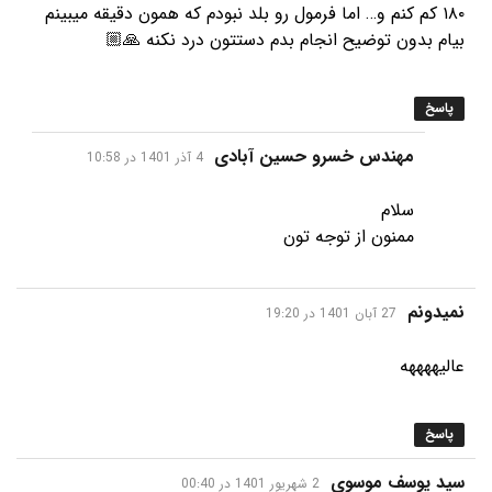
۱۸۰ کم کنم و… اما فرمول رو بلد نبودم که همون دقیقه ميبينم
بیام بدون توضیح انجام بدم دستتون درد نکنه 🙏🏼
پاسخ
گفت:
مهندس خسرو حسین آبادی
4 آذر 1401 در 10:58
سلام
ممنون از توجه تون
گفت:
نمیدونم
27 آبان 1401 در 19:20
عالیههههه
پاسخ
گفت:
سید یوسف موسوی
2 شهریور 1401 در 00:40