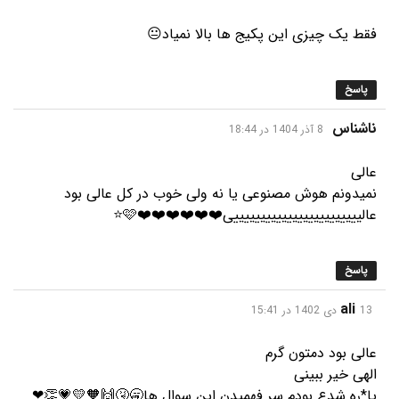
فقط یک چیزی این پکیج ها بالا نمیاد😐
پاسخ
گفت:
ناشناس
8 آذر 1404 در 18:44
عالی
نمیدونم هوش مصنوعی یا نه ولی خوب در کل عالی بود
عالییییییییییییییییییییییییی❤️❤️❤️❤️❤️❤️🩷⭐️
پاسخ
گفت:
ali
13 دی 1402 در 15:41
عالی بود دمتون گرم
الهی خیر ببینی
پا*ره شدع بودم سر فهمیدن این سوال ها🥱🤧🙌🧡💛💗👏❤