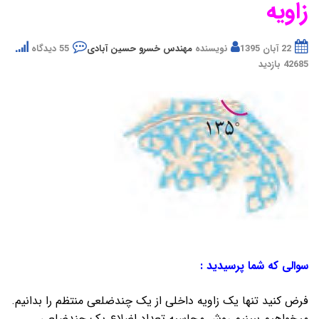
زاویه
22 آبان 1395
نویسنده
مهندس خسرو حسین آبادی
55 دیدگاه
42685 بازدید
سوالی که شما پرسیدید :
فرض کنید تنها یک زاویه داخلی از یک چندضلعی منتظم را بدانیم.
میخواهیم ببینیم روش محاسبه تعداد اضلاع یک چندضلعی