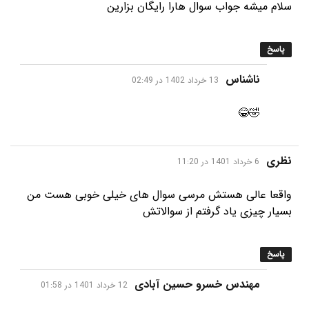
سلام میشه جواب سوال هارا رایگان بزارین
پاسخ
گفت:
ناشناس
13 خرداد 1402 در 02:49
🤣😂
گفت:
نظری
6 خرداد 1401 در 11:20
واقعا عالی هستش مرسی سوال های خیلی خوبی هست من
بسیار چیزی یاد گرفتم از سوالاتش
پاسخ
گفت:
مهندس خسرو حسین آبادی
12 خرداد 1401 در 01:58