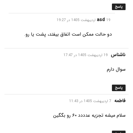
پاسخ
گفت:
asd
19 اردیبهشت 1405 در 19:27
دو حالت ممکن است اتفاق بیفتد، پشت یا رو.
گفت:
ناشناس
19 اردیبهشت 1405 در 17:47
سوال دارم
پاسخ
گفت:
فاطمه
7 اردیبهشت 1405 در 11:43
سلام میشه تجزیه عدددد ۶۰ رو بگگین