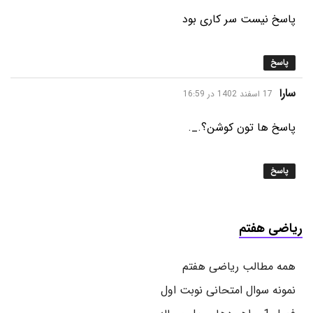
پاسخ نیست سر کاری بود
پاسخ
گفت:
سارا
17 اسفند 1402 در 16:59
پاسخ ها تون کوشن؟._.
پاسخ
ریاضی هفتم
همه مطالب ریاضی هفتم
نمونه سوال امتحانی نوبت اول