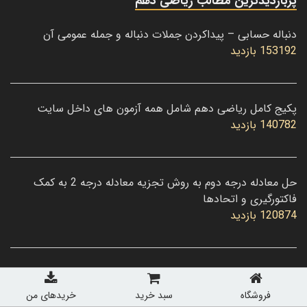
پربازدیدترین مطالب ریاضی دهم
دنباله حسابی – پیداکردن جملات دنباله و جمله عمومی آن
153192 بازدید
پکیج کامل ریاضی دهم شامل همه آزمون های داخل سایت
140782 بازدید
حل معادله درجه دوم به روش تجزیه معادله درجه 2 به کمک
فاکتورگیری و اتحادها
120874 بازدید
نمونه سوال ریاضی دهم فصل اول مجموعه ، الگو و دنباله با پاسخ
تشریحی
فروشگاه
سبد خرید
خریدهای من
113718 بازدید