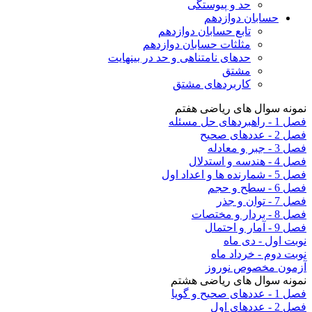
حد و پیوستگی
حسابان دوازدهم
تابع حسابان دوازدهم
مثلثات حسابان دوازدهم
حدهای نامتناهی و حد در بینهایت
مشتق
کاربردهای مشتق
نمونه سوال های ریاضی هفتم
فصل 1 - راهبردهای حل مسئله
فصل 2 - عددهای صحیح
فصل 3 - جبر و معادله
فصل 4 - هندسه و استدلال
فصل 5 - شمارنده ها و اعداد اول
فصل 6 - سطح و حجم
فصل 7 - توان و جذر
فصل 8 - بردار و مختصات
فصل 9 - آمار و احتمال
نوبت اول - دی ماه
نوبت دوم - خرداد ماه
آزمون مخصوص نوروز
نمونه سوال های ریاضی هشتم
فصل 1 - عددهای صحیح و گویا
فصل 2 - عددهای اول