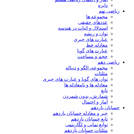
دایره
ریاضی نهم
مجموعه ها
عددهای حقیقی
استدلال و اثبات در هندسه
توان و ریشه
عبارت های جبری
معادله خط
عبارت های گویا
حجم و مساحت
ریاضی دهم
مجموعه، الگو و دنباله
مثلثات
توان های گویا و عبارت های جبری
معادله ها و نامعادله ها
تابع
شمارش، بدون شمردن
آمار و احتمال
حسابان یازدهم
جبر و معادله حسابان یازدهم
تابع حسابان یازدهم
توابع نمایی و لگاریتمی
مثلثات حسابان یازدهم