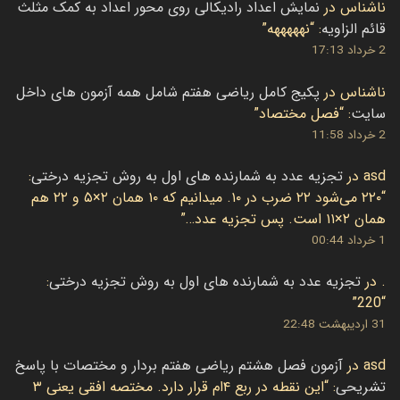
ناشناس
در
نمایش اعداد رادیکالی روی محور اعداد به کمک مثلث
قائم الزاویه
: “
نهههههه
”
2 خرداد 17:13
ناشناس
در
پکیج کامل ریاضی هفتم شامل همه آزمون های داخل
سایت
: “
فصل مختصاد
”
2 خرداد 11:58
asd
در
تجزیه عدد به شمارنده های اول به روش تجزیه درختی
:
“
۲۲۰ می‌شود ۲۲ ضرب در ۱۰. میدانیم که ۱۰ همان ۲×۵ و ۲۲ هم
همان ۲×۱۱ است. پس تجزیه عدد…
”
1 خرداد 00:44
.
در
تجزیه عدد به شمارنده های اول به روش تجزیه درختی
:
”
220
“
31 اردیبهشت 22:48
‌asd
در
آزمون فصل هشتم ریاضی هفتم بردار و مختصات با پاسخ
تشریحی
: “
این نقطه در ربع ۴ام قرار دارد. مختصه افقی یعنی ۳