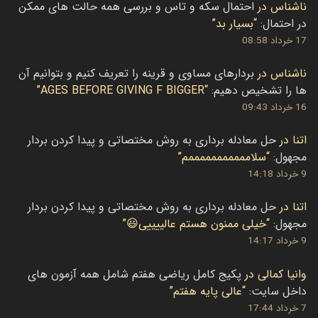
ناشناس
در
احتمال سکه و تاس و بررسی همه حالت های ممکن
در احتمال
: “
بسیار بد
”
17 خرداد 08:58
ناشناس
در
بردارهای مساوی و قرینه را تعریف کنیم و بتوانیم آن
ها را تشخیص دهیم
: “
AGES BEFORE GIVING F BIGGER
”
16 خرداد 09:43
اتنا
در
حل معادله برداری به روش مختصاتی و پیدا کردن بردار
مجهول
: “
سلامممممممممممم
”
9 خرداد 14:18
اتنا
در
حل معادله برداری به روش مختصاتی و پیدا کردن بردار
مجهول
: “
خیلی ممنون هستم عالییییی😃
”
9 خرداد 14:17
وانیا کمالی
در
پکیج کامل ریاضی هفتم شامل همه آزمون های
داخل سایت
: “
عالی پایه هفتم
”
7 خرداد 17:44