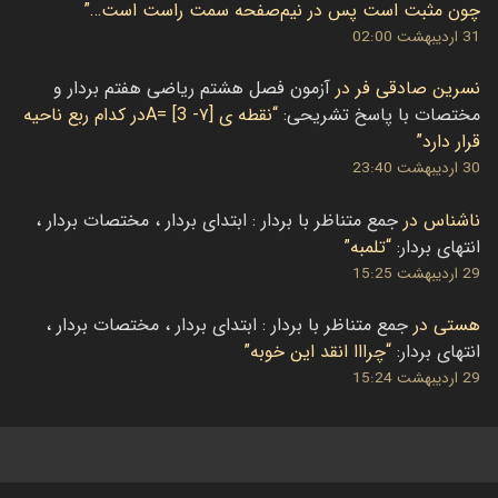
چون مثبت است پس در نیم‌صفحه سمت راست است…
”
31 اردیبهشت 02:00
نسرین صادقی فر
در
آزمون فصل هشتم ریاضی هفتم بردار و
مختصات با پاسخ تشریحی
: “
نقطه ی [۷- 3] =Aدر کدام ربع ناحیه
قرار دارد
”
30 اردیبهشت 23:40
ناشناس
در
جمع متناظر با بردار : ابتدای بردار ، مختصات بردار ،
انتهای بردار
: “
تلمبه
”
29 اردیبهشت 15:25
هستی
در
جمع متناظر با بردار : ابتدای بردار ، مختصات بردار ،
انتهای بردار
: “
چرااا انقد این خوبه
”
29 اردیبهشت 15:24